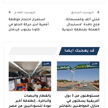
البوست السابق
البوست القادم
فئتي ألف وخمسمائة..
استمرار احتجاز موظفة
فتح نافذة لاستبدال
أممية لدى حركة الحلو في
العملة بمنطقة حدودية
كاودا بجنوب كردفان
قد يعجبك ايضا
تقارير
تقارير
مستوطنون من 3 دول
بالقطار والبصات
أفريقية يسكنون في
والباخرة.. إنطلاقة أكبر
منازل المواطنين بالفاشر
عودة للسودانيين من مصر