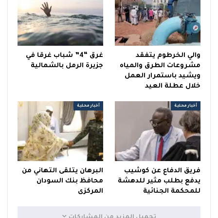
والي الخرطوم يتفقد
غرق “4” شباب غرقا في
مشروعات الطرق والمياه
جزيرة الرمل بالشمالية
ويشيد باستمرار العمل
خلال عطلة العيد
أخبار محلية
أخبار محلية
فريق الدفاع عن كوشيب
البرهان يتلقى التهاني من
يدفع بطلب مثير للدهشة
محافظ بنك السودان
للمحكمة الجنائية
المركزى
تحميل المزيد من المشاركات