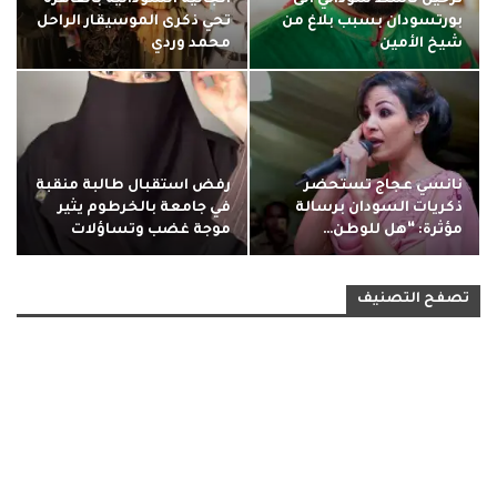
ترحيل ناشط سوداني الى
الجالية السودانية بالقاهرة
بورتسودان بسبب بلاغ من
تحي ذكرى الموسيقار الراحل
شيخ الأمين
محمد وردي
نانسي عجاج تستحضر
رفض استقبال طالبة منقبة
ذكريات السودان برسالة
في جامعة بالخرطوم يثير
مؤثرة: “هل للوطن…
موجة غضب وتساؤلات
تصفح التصنيف