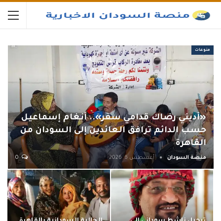
منوعات
«أديني رضاك قدامي سفر».. أنغام إسماعيل
حسب الدائم ترافق العائدين إلى السودان من
القاهرة
منصة السودان
أغسطس 6, 2026
0