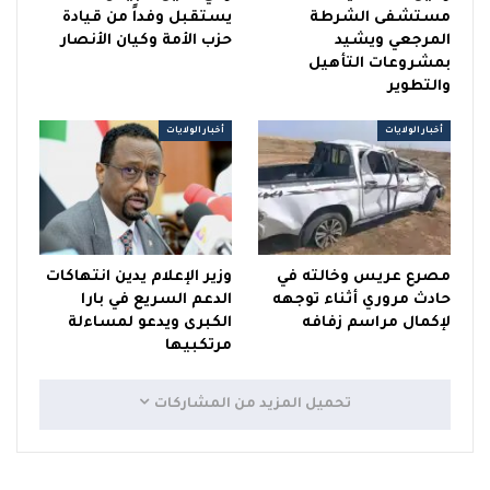
مستشفى الشرطة
يستقبل وفداً من قيادة
المرجعي ويشيد
حزب الأمة وكيان الأنصار
بمشروعات التأهيل
والتطوير
أخبار الولايات
أخبار الولايات
مصرع عريس وخالته في
وزير الإعلام يدين انتهاكات
حادث مروري أثناء توجهه
الدعم السريع في بارا
لإكمال مراسم زفافه
الكبرى ويدعو لمساءلة
مرتكبيها
تحميل المزيد من المشاركات