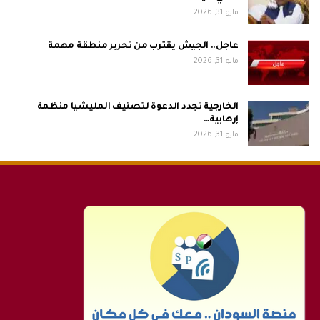
مايو 31, 2026
عاجل.. الجيش يقترب من تحرير منطقة مهمة
مايو 31, 2026
الخارجية تجدد الدعوة لتصنيف المليشيا منظمة
إرهابية…
مايو 31, 2026