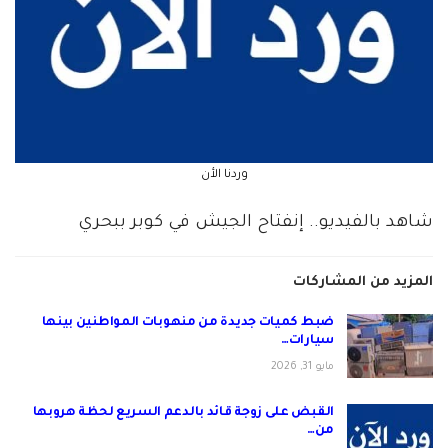
وردنا الأن
شاهد بالفيديو.. إنفتاح الجيش في كوبر ببحري
المزيد من المشاركات
ضبط كميات جديدة من منهوبات المواطنين بينها
سيارات…
مايو 31, 2026
القبض على زوجة قائد بالدعم السريع لحظة هروبها
من…