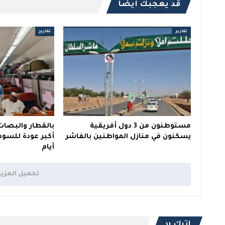
قد يعجبك ايضا
تقارير
تقارير
مستوطنون من 3 دول أفريقية
بالقطار والبصات 
يسكنون في منازل المواطنين بالفاشر
أكبر عودة للسود
أيام
تحميل المزي
اترك رد