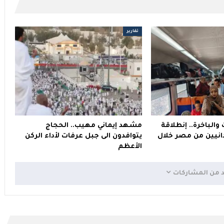
تقارير
والباخرة.. إنطلاقة
مشهد إيماني مهيب.. الحجاج
انيين من مصر خلال
يتوافدون الى جبل عرفات لأداء الركن
الأعظم
د من المشاركات