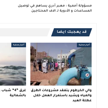
مسؤولة أممية : معبر أدري يساهم في توصيل
المساعدات و الأدوية لـ الاف المحتاجين
قد يعجبك ايضا
أخبار محلية
أخبار محلية
والي الخرطوم يتفقد مشروعات الطرق
غرق “4” شب
والمياه ويشيد باستمرار العمل خلال
بالشمالية
عطلة العيد