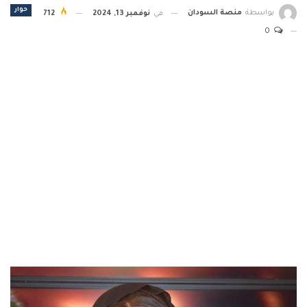
حوار
بواسطة
منصة السودان
في
نوفمبر 13, 2024
712
0