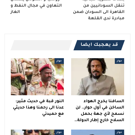
تنقل السودانيين من
التعاون في مجال النفط و
القاهرة الى السودان ضمن
الغاز
مبادرة ندى القلعة
قد يعجبك ايضا
حوار
حوار
السافنا يخرج الهواء
النور قبة في حديث مثير:
الساخن في أول حوار.. لن
عدنا الى رحمنا وهذا حديثي
نسمح لأي جهة بحمل
مع حميدتي
السلاح خارج إطار الدولة…
حوار
حوار