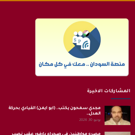
المشاركات الاخيرة
مجدي سمحون يكتب.. (ابو ايمن) القيادي بحركة
العدل…
يونيو 30, 2026
مصرع مواطنين في صحراء دارفور عقب نصب