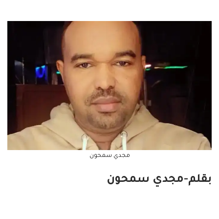
مجدي سمحون
بقلم-مجدي سمحون