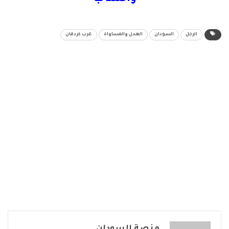
الرجل
السودان
العدل والمساواة
غرب كردفان
منصة السودان