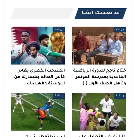
قد يعجبك ايضا
رياضة
رياضة
ختام ناجح للدورة الرياضية
المنتخب القطري يغادر
القاعدية بمدرسة المؤتمر
كأس العالم بخسارته من
وتأهل الصف الأول (أ)
البوسنة والهرسك
رياضة
رياضة
غانا تفرض التعادل على
إسبانيا تمطر شباك