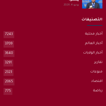
يونيو 4, 2026
التصنيفات
أخبار محلية
7243
أخبار العالم
3709
أخبار الولايات
3640
تقارير
3291
منوعات
2323
اقتصاد
2065
رياضة
775