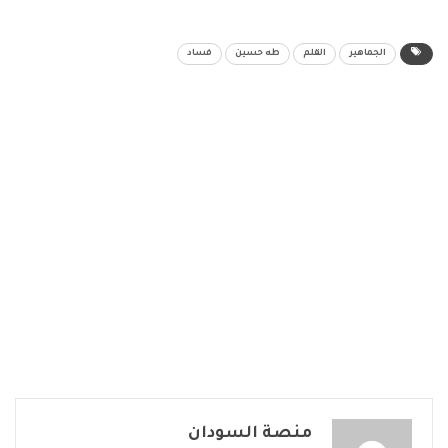
الجماهير
القلم
طه حسين
فساد
منصة السودان