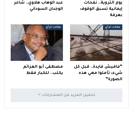
يوم التروية.. نفحات
عبد الوهاب هلاوي.. شاعر
إيمانية تسبق الوقوف
الوجدان السوداني
بعرفة
مقالات الرأي
مقالات الرأي
“مافيش فايدة.. قبل كل
مصطفى أبو العزائم
شيء، تأملوا معي هذه
يكتب.. للكبار فقط
الصورة”
تحميل المزيد من المشاركات