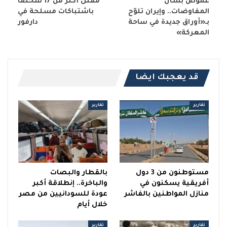
غموض بشأن
مقتل أكثر من 17 شخصاً
المفاوضات.. وإيران تلوّح
باشتباكات مسلحة في
بـ«أوراق جديدة في ساحة
دارفور
المعركة»
قد يعجبك ايضا
تقارير
تقارير
مستوطنون من 3 دول
بالقطار والبصات
أفريقية يسكنون في
والباخرة.. إنطلاقة أكبر
منازل المواطنين بالفاشر
عودة للسودانيين من مصر
خلال أيام
تقارير
تقارير