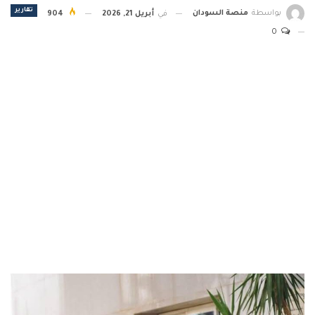
تقارير
بواسطة
منصة السودان
في
أبريل 21, 2026
904
0