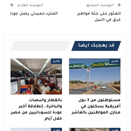
البوست السابق
البوست القادم
العثور على جثة مواطن
المترد حميدتي يصل جوبا
غرق في النيل
قد يعجبك ايضا
تقارير
تقارير
مستوطنون من 3 دول
بالقطار والبصات
أفريقية يسكنون في
والباخرة.. إنطلاقة أكبر
منازل المواطنين بالفاشر
عودة للسودانيين من مصر
خلال أيام
تقارير
تقارير