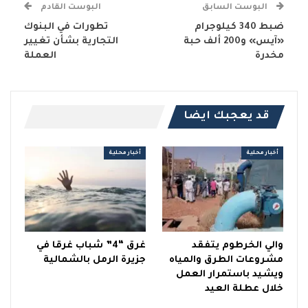
البوست السابق
البوست القادم
ضبط 340 كيلوجرام
تطورات في البنوك
«آيس» و200 ألف حبة
التجارية بشأن تغيير
مخدرة
العملة
قد يعجبك ايضا
أخبار محلية
أخبار محلية
والي الخرطوم يتفقد
غرق “4” شباب غرقا في
مشروعات الطرق والمياه
جزيرة الرمل بالشمالية
ويشيد باستمرار العمل
خلال عطلة العيد