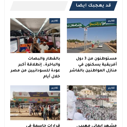
قد يعجبك ايضا
تقارير
تقارير
مستوطنون من 3 دول
بالقطار والبصات
أفريقية يسكنون في
والباخرة.. إنطلاقة أكبر
منازل المواطنين بالفاشر
عودة للسودانيين من مصر
خلال أيام
تقارير
تقارير
مشهد إيماني مهيب..
قرارات حاسمة في