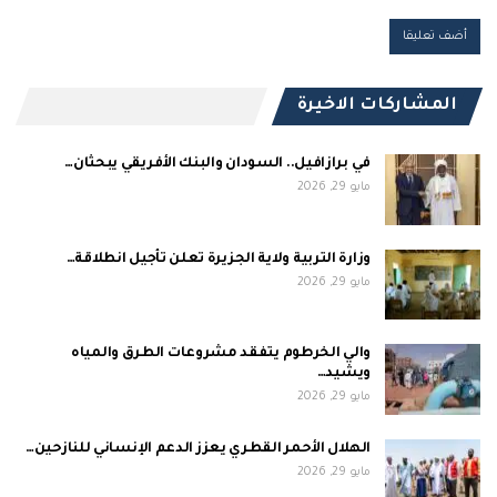
المشاركات الاخيرة
في برازافيل.. السودان والبنك الأفريقي يبحثان…
مايو 29, 2026
وزارة التربية ولاية الجزيرة تعلن تأجيل انطلاقة…
مايو 29, 2026
والي الخرطوم يتفقد مشروعات الطرق والمياه
ويشيد…
مايو 29, 2026
الهلال الأحمر القطري يعزز الدعم الإنساني للنازحين…
مايو 29, 2026