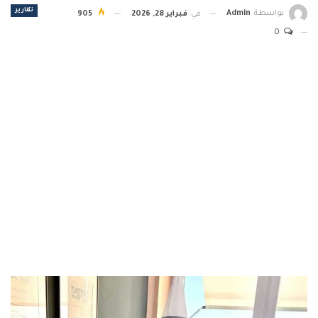
تقارير
بواسطة
Admin
في
فبراير 28, 2026
905
0