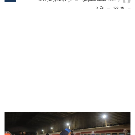
بواسطة
منصة السودان
في
ديسمبر 30, 2025
0
122