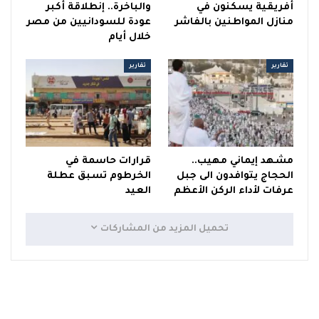
أفريقية يسكنون في
والباخرة.. إنطلاقة أكبر
منازل المواطنين بالفاشر
عودة للسودانيين من مصر
خلال أيام
تقارير
تقارير
مشهد إيماني مهيب..
قرارات حاسمة في
الحجاج يتوافدون الى جبل
الخرطوم تسبق عطلة
عرفات لأداء الركن الأعظم
العيد
تحميل المزيد من المشاركات