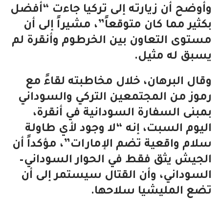
وأوضح أن زيارته إلى تركيا جاءت “أفضل
بكثير مما كان متوقعاً”، مشيراً إلى أن
مستوى التعاون بين الخرطوم وأنقرة لم
يسبق له مثيل.
وقال البرهان، خلال مخاطبته لقاءً مع
رموز من المجتمعين التركي والسوداني
بمبنى السفارة السودانية في أنقرة،
اليوم السبت، إنه “لا وجود لأي طاولة
سلام واقعية تضم الإمارات”، مؤكداً أن
الجيش يثق فقط في الحوار السوداني–
السوداني، وأن القتال سيستمر إلى أن
تضع المليشيا سلاحها.