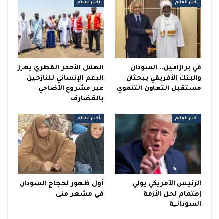
أخبار العالم
أخبار العالم
في برازافيل.. السودان
الهلال الأحمر القطري يعزز
والبنك الأفريقي يبحثان
الدعم الإنساني للنازحين
مستقبل التعاون التنموي
عبر مشروع الأضاحي
بالقضارف
أخبار العالم
أخبار العالم
الرئيس الأمريكي يولي
أول ظهور لحجاج السودان
إهتمام لحل الأزمة
في مشعر منى
السودانية