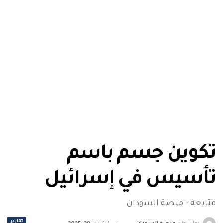
تكوين جسم باسم
تأسيس في إسرائيل
متابعة - منصة السودان
تقارير