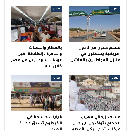
تقارير
تقارير
مستوطنون من 3 دول
بالقطار والبصات
أفريقية يسكنون في
والباخرة.. إنطلاقة أكبر
منازل المواطنين بالفاشر
عودة للسودانيين من مصر
خلال أيام
تقارير
تقارير
مشهد إيماني مهيب..
قرارات حاسمة في
الحجاج يتوافدون الى جبل
الخرطوم تسبق عطلة
عرفات لأداء الركن الأعظم
العيد