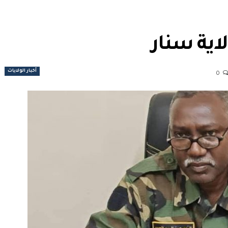
اية سنار
أخبار الولايات
0