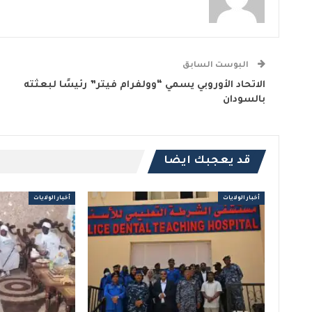
البوست السابق
الاتحاد الأوروبي يسمي “وولفرام فيتر” رئيسًا لبعثته
بالسودان
قد يعجبك ايضا
أخبار الولايات
أخبار الولايات