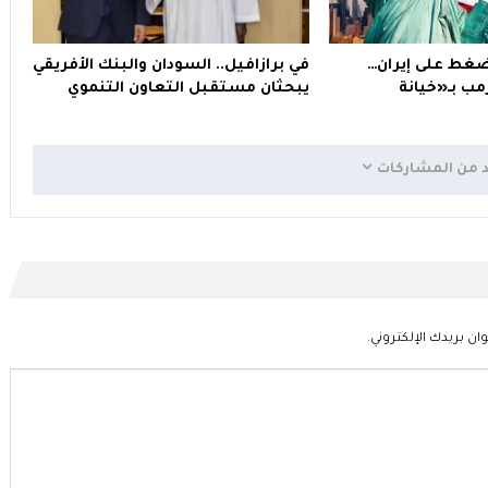
ضغط على إيران…
في برازافيل.. السودان والبنك الأفريقي
ب بـ«خيانة
يبحثان مستقبل التعاون التنموي
د من المشاركات
ان بريدك الإلكتروني.