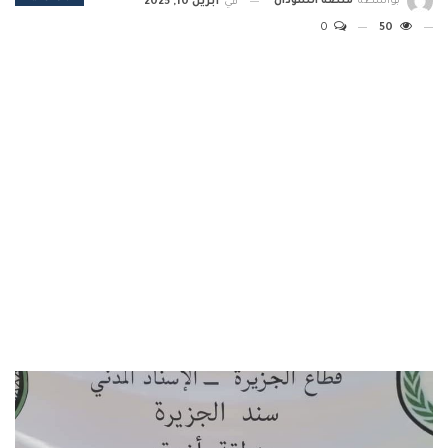
بواسطة
منصة السودان
في
أبريل 10, 2025
0
50