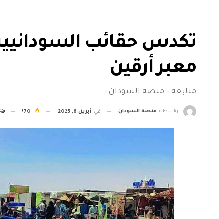
تكدس حقائب السودانيين
معبر أرقين
متابعة - منصة السودان -
بواسطة
منصة السودان
في
أبريل 6, 2025
770