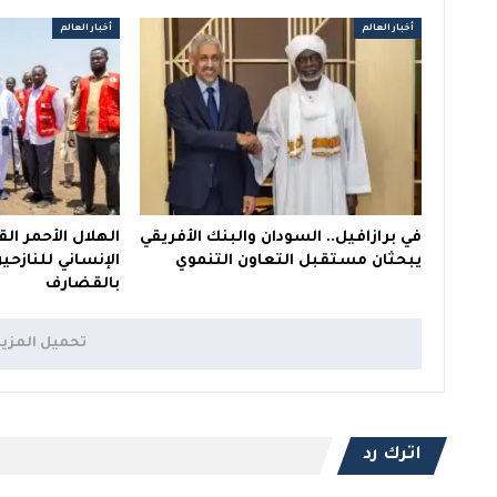
أخبار العالم
أخبار العالم
في برازافيل.. السودان والبنك الأفريقي
الهلال الأحمر ال
يبحثان مستقبل التعاون التنموي
الإنساني للنازح
بالقضارف
تحميل المزي
اترك رد