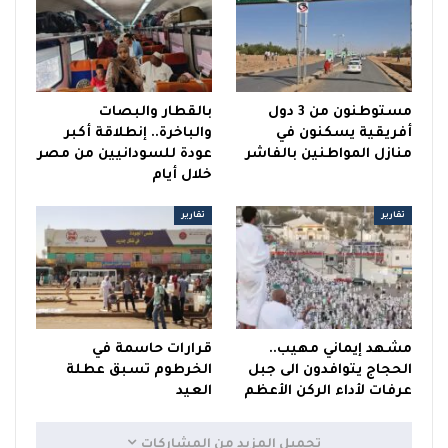
مستوطنون من 3 دول
بالقطار والبصات
أفريقية يسكنون في
والباخرة.. إنطلاقة أكبر
منازل المواطنين بالفاشر
عودة للسودانيين من مصر
خلال أيام
تقارير
تقارير
مشهد إيماني مهيب..
قرارات حاسمة في
الحجاج يتوافدون الى جبل
الخرطوم تسبق عطلة
عرفات لأداء الركن الأعظم
العيد
تحميل المزيد من المشاركات