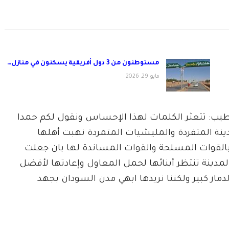
مستوطنون من 3 دول أفريقية يسكنون في منازل…
مايو 29, 2026
خطيب: تتعثر الكلمات لهذا الإحساس ونقول لكم حمدا
ينة المتفردة والمليشيات المتمردة نهبت أهلها
القوات المسلحة والقوات المساندة لها بان جعلت
ن المدينة تنتظر أبنائها لحمل المعاول وإعادتها لأفضل
مار كبير ولكننا نريدها ابهي مدن السودان بجهد