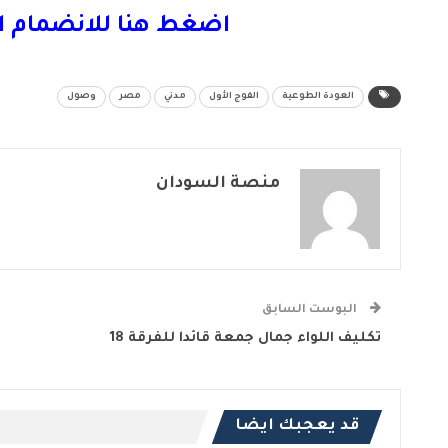
اضغط هنا للانضمام ا
العودة الطوعية
الفوج الأول
مدني
مصر
وصول
منصة السودان
البوست السابق
تكليف اللواء جمال جمعة قائدا للفرقة 18
قد يعجبك ايضا