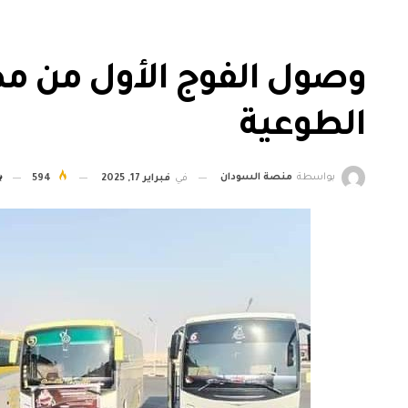
وصول الفوج الأول من مص
الطوعية
بواسطة
منصة السودان
في
فبراير 17, 2025
594