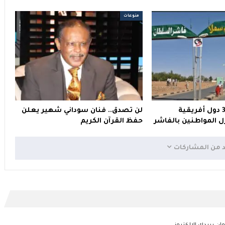
منوعات
مستوطنون من 3 دول أفريقية
لن تصدق.. فنان سوداني شهير يعلن
 المواطنين بالفاشر
حفظ القرآن الكريم
د من المشاركات