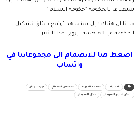
وأضاف :سنشكل حكومتنا داخل السودان وهناك دول
ستعترف بالحكومة “حكومة السلام”
مبينا ان هناك دول ستشهد توقيع ميثاق تشكيل
الحكومة في العاصمة نيروبي غدا الاثنين.
اضغط هنا للانضمام الى مجموعاتنا في
واتساب
الامارات
الجبهة الثورية
المجلس الانتقالي
بورتسودان
جيش تحرير السودان
داخل السودان