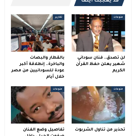
قد يعجبك ايضا
منوعات
تقارير
لن تصدق.. فنان سوداني
بالقطار والبصات
شهير يعلن حفظ القرآن
والباخرة.. إنطلاقة أكبر
الكريم
عودة للسودانيين من مصر
خلال أيام
منوعات
منوعات
تحذير من تناول الشربوت
تفاصيل وضع الفنان