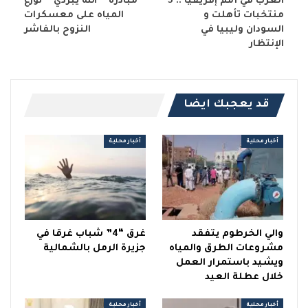
العرب في أمم إفريقيا .. 5
مبادرة ” الله يبردي ” توزع
منتخبات تأهلت و
المياه على معسكرات
السودان وليبيا في
النزوح بالفاشر
الإنتظار
قد يعجبك ايضا
أخبار محلية
أخبار محلية
والي الخرطوم يتفقد
غرق “4” شباب غرقا في
مشروعات الطرق والمياه
جزيرة الرمل بالشمالية
ويشيد باستمرار العمل
خلال عطلة العيد
أخبار محلية
أخبار محلية