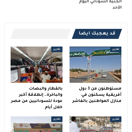
الجنيه السوداني اليوم
الأحد
قد يعجبك ايضا
تقارير
تقارير
مستوطنون من 3 دول
بالقطار والبصات
أفريقية يسكنون في
والباخرة.. إنطلاقة أكبر
منازل المواطنين بالفاشر
عودة للسودانيين من مصر
خلال أيام
تقارير
تقارير