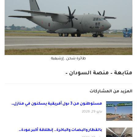
طائرة شحن ـ إرشيفية
متابعة – منصة السودان –
المزيد من المشاركات
مستوطنون من 3 دول أفريقية يسكنون في منازل…
مايو 29, 2026
بالقطار والبصات والباخرة.. إنطلاقة أكبر عودة…