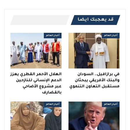
قد يعجبك ايضا
أخبار العالم
أخبار العالم
في برازافيل.. السودان
الهلال الأحمر القطري يعزز
والبنك الأفريقي يبحثان
الدعم الإنساني للنازحين
مستقبل التعاون التنموي
عبر مشروع الأضاحي
بالقضارف
أخبار العالم
أخبار العالم