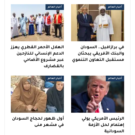
أخبار العالم
أخبار العالم
في برازافيل.. السودان
الهلال الأحمر القطري يعزز
والبنك الأفريقي يبحثان
الدعم الإنساني للنازحين
مستقبل التعاون التنموي
عبر مشروع الأضاحي
بالقضارف
أخبار العالم
أخبار العالم
الرئيس الأمريكي يولي
أول ظهور لحجاج السودان
إهتمام لحل الأزمة
في مشعر منى
السودانية