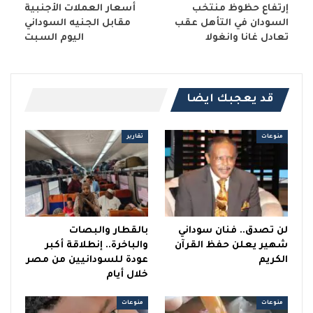
إرتفاع حظوظ منتخب
أسعار العملات الأجنبية
السودان في التأهل عقب
مقابل الجنيه السوداني
تعادل غانا وانغولا
اليوم السبت
قد يعجبك ايضا
منوعات
تقارير
لن تصدق.. فنان سوداني
بالقطار والبصات
شهير يعلن حفظ القرآن
والباخرة.. إنطلاقة أكبر
الكريم
عودة للسودانيين من مصر
خلال أيام
منوعات
منوعات