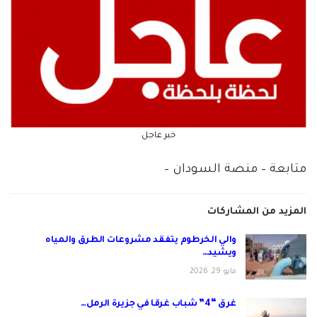
خبر عاجل
متابعة – منصة السودان –
المزيد من المشاركات
والي الخرطوم يتفقد مشروعات الطرق والمياه
ويشيد…
مايو 29, 2026
غرق “4” شباب غرقا في جزيرة الرمل…