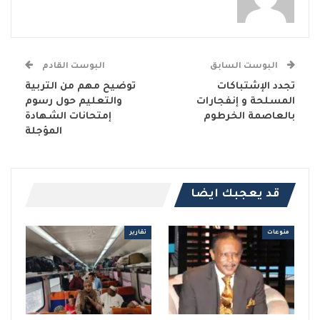
البوست السابق
البوست القادم
تجدد الإشتباكات
توضيح مهم من التربية
المسلحة و إنفجارات
والتعليم حول رسوم
بالعاصمة الخرطوم
إمتحانات الشهادة
المؤجلة
قد يعجبك ايضا
منوعات
تقارير