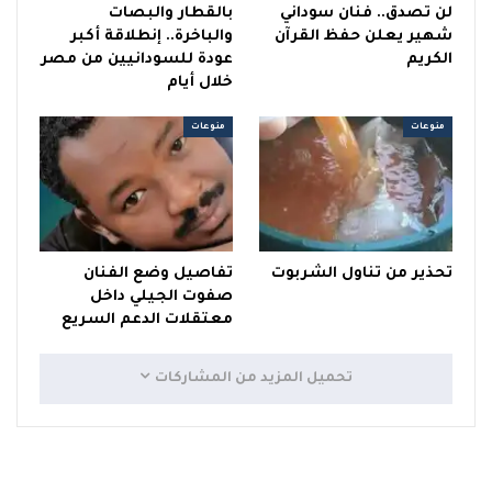
لن تصدق.. فنان سوداني
بالقطار والبصات
شهير يعلن حفظ القرآن
والباخرة.. إنطلاقة أكبر
الكريم
عودة للسودانيين من مصر
خلال أيام
منوعات
منوعات
تحذير من تناول الشربوت
تفاصيل وضع الفنان
صفوت الجيلي داخل
معتقلات الدعم السريع
تحميل المزيد من المشاركات