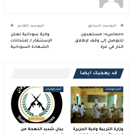
البوست السابق
البوست القادم
«حماس»: مستعدون
ولاية سودانية تعلن
للتوصل إلى وقف لإطلاق
الإستنفار لـ إمتحانات
النار في غزة
الشهادة السودانية
قد يعجبك ايضا
أخبار الولايات
أخبار الولايات
وزارة التربية ولاية الجزيرة
بيان شديد اللهجة من