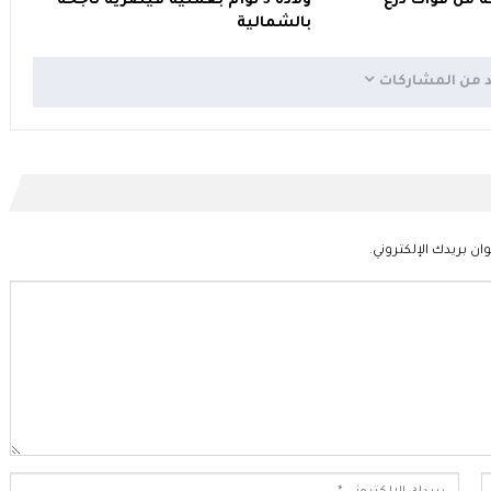
ة من قوات درع
ولادة 3 توأم بعملية قيصرية ناجحة
بالشمالية
د من المشاركات
ان بريدك الإلكتروني.