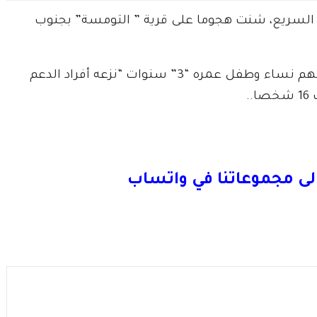
م السريع، شنت هجوما على قرية ” التومسة” بجنوب
وأضافت أن الهجوم أسفر عن مقتل 14 مدنيا، من بينهم نساء وطفل عمره “3” سنوات “نزعه أفراد الدعم
.
لى مجموعاتنا في واتساب