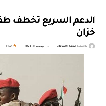
الدعم السريع تخطف طفل 
خزان
بواسطة
منصة السودان
في
نوفمبر 15, 2024
1,122