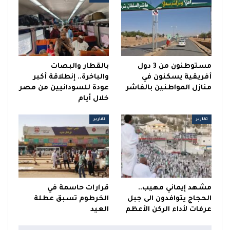
مستوطنون من 3 دول
بالقطار والبصات
أفريقية يسكنون في
والباخرة.. إنطلاقة أكبر
منازل المواطنين بالفاشر
عودة للسودانيين من مصر
خلال أيام
تقارير
تقارير
مشهد إيماني مهيب..
قرارات حاسمة في
الحجاج يتوافدون الى جبل
الخرطوم تسبق عطلة
عرفات لأداء الركن الأعظم
العيد