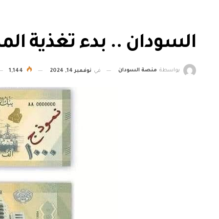
السودان .. بدء تغذية المصارف بـ 0
بواسطة
منصة السودان
في
نوفمبر 14, 2024
1,144