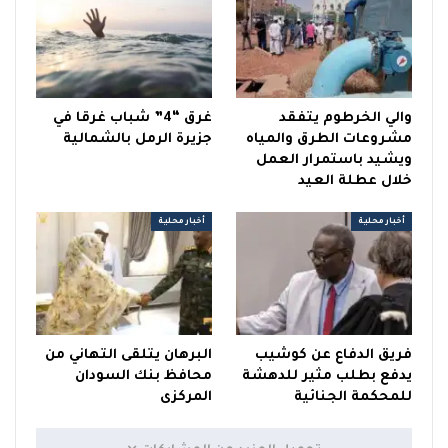
والي الخرطوم يتفقد
غرق “4” شباب غرقا في
مشروعات الطرق والمياه
جزيرة الرمل بالشمالية
ويشيد باستمرار العمل
خلال عطلة العيد
أخبار محلية
أخبار محلية
فريق الدفاع عن كوشيب
البرهان يتلقى التهاني من
يدفع بطلب مثير للدهشة
محافظ بنك السودان
للمحكمة الجنائية
المركزى