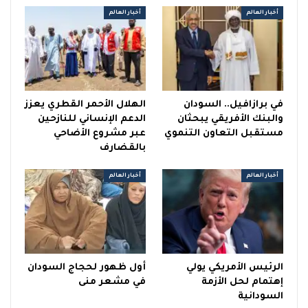
أخبار العالم
أخبار العالم
في برازافيل.. السودان
الهلال الأحمر القطري يعزز
والبنك الأفريقي يبحثان
الدعم الإنساني للنازحين
مستقبل التعاون التنموي
عبر مشروع الأضاحي
بالقضارف
أخبار العالم
أخبار العالم
الرئيس الأمريكي يولي
أول ظهور لحجاج السودان
إهتمام لحل الأزمة
في مشعر منى
السودانية