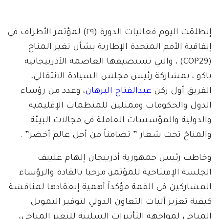
إنطلقت اليوم فعاليات الدورة (٢٩) لمؤتمر الأطراف في
إتفاقية الأمم المتحدة الإطارية بشأن تغير المناخ
(COP29) ، والتي تستضيفها العاصمة الأذربيجانية
باكو ، بمشاركة رئيس مجلس السيادة الانتقالي،
الفريق أول ركن
عبدالفتاح البرهان
، وعدد من رؤساء
الدول والحكومات وممثلين للمنظمات الإقليمية
والدولية والمؤسسات العاملة في مجالات البيئة
والمناخ تحت شعار ” تضامناً من أجل عالم أخضر” .
وخاطب رئيس جمهورية أذربيجان إلهام علييف
الجلسة الإفتتاحية للمؤتمر، مرحبا بالقادة والرؤساء
المشاركين في القمة مؤكداً أهمية إنعقادها لمناقشة
كيفية تعزيز آليات التعاون الدولي لتوفير التمويل
المناخي لمواجهة التأثيرات السلبية للتغير المناخي،