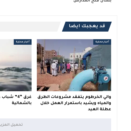
بشأن فتح المدارس
قد يعجبك ايضا
أخبار محلية
أخبار محلية
والي الخرطوم يتفقد مشروعات الطرق
غرق “4” شب
والمياه ويشيد باستمرار العمل خلال
بالشمالية
عطلة العيد
تحميل المزي