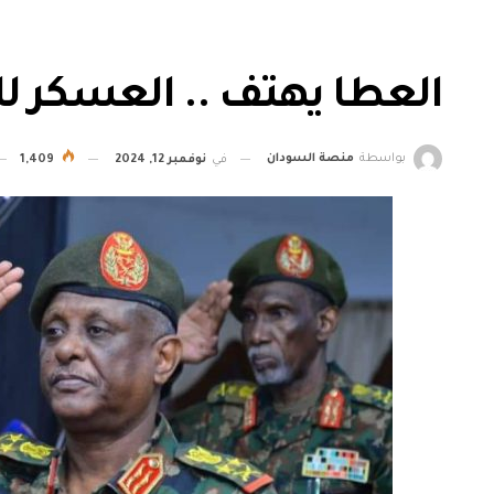
العطا يهتف .. العسكر للث
بواسطة
منصة السودان
في
نوفمبر 12, 2024
1,409