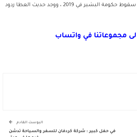
مقولة شهيرة يهتف بها الثوار في المظاهرات عقب سقوط حكومة البشير في 2019 ، ووجد حديث العطا ردود
لى مجموعاتنا في واتساب
البوست القادم
في حفل كبير : شركة كردفان للسفر والسياحة تدشن