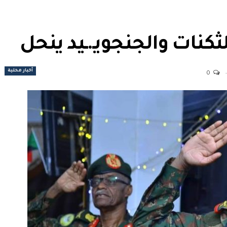
كنات والجنجويـ.ـيد ينحل
أخبار محلية
0