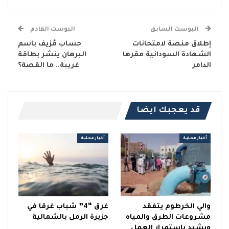
البوست السابق
البوست القادم
إطلاق منصة لامتحانات
حساب مُزيف باسم
الشهادة السودانية مقرها
البرهان ينشر بطاقة
الدامر
غريبة.. ما القصة؟
قد يعجبك ايضا
أخبار محلية
أخبار محلية
والي الخرطوم يتفقد
غرق “4” شباب غرقا في
مشروعات الطرق والمياه
جزيرة الرمل بالشمالية
ويشيد باستمرار العمل