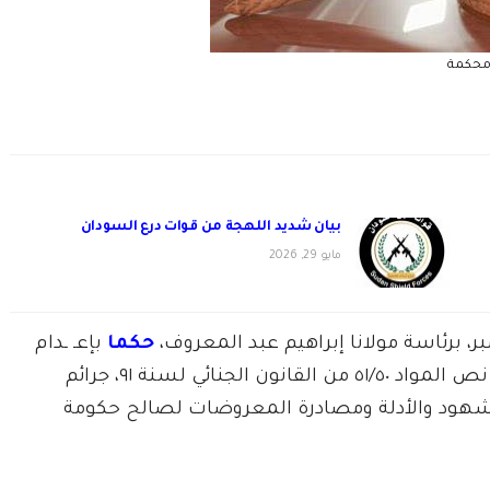
حكمة
بيان شديد اللهجة من قوات درع السودان
مايو 29, 2026
حكما
بإعـ ـدام
المدانة (غفران عثمان موسى ادم) وذلك لمخالفتها نص المواد ٥١/٥٠ من القانون الجنائي لسنة ٩١، جرائم
لشهود والأدلة ومصادرة المعروضات لصالح حكومة