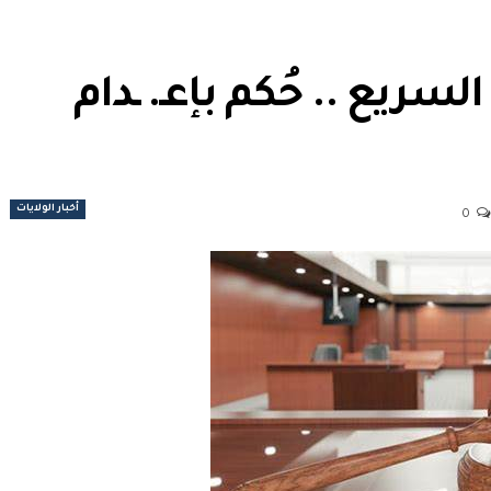
ريع .. حُكم بإعـ. ـدام
أخبار الولايات
0