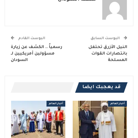
البوست السابق
البوست القادم
النيل الأزرق تحتفل
رسمياً .. الكشف عن زيارة
بانتصارات القوات
مسؤولين أمريكيين لـ
المسلحة
السودان
قد يعجبك ايضا
أخبار العالم
أخبار العالم