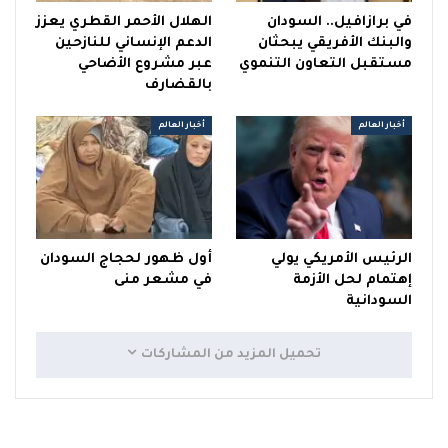
في برازافيل.. السودان
الهلال الأحمر القطري يعزز
والبنك الأفريقي يبحثان
الدعم الإنساني للنازحين
مستقبل التعاون التنموي
عبر مشروع الأضاحي
بالقضارف
أخبار العالم
أخبار العالم
الرئيس الأمريكي يولي
أول ظهور لحجاج السودان
إهتمام لحل الأزمة
في مشعر منى
السودانية
تحميل المزيد من المشاركات