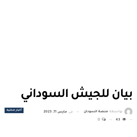
بيان للجيش السوداني
أخبار محلية
بواسطة
منصة السودان
في
مارس 11, 2023
0
43