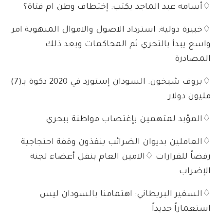
♢أسامه عبد الماجد يكتب: إختطاف وطن ام فتاة؟
♢خبيرة دولية: استرداد الاصول والاموال المنهوبة امر
واسع يبدأ بالتحري ثم المحاكمات وبعد ذلك
المصادرة
♢بروف شيخون: السودان إستورد في 2020 دكوة بـ(7)
مليون دولار
♢المؤبد لمتهمين بإغتصاب مواطنة ببحري
♢العاملين بديوان الضرائب ينفذون وقفة احتجاجية
رفضاً للقرارات ♢الامين العام بنقل أعضاء لجنة
الإضراب
♢السفير البريطاني: اهتمامنا بالسودان ليس
استعماراً جديداً