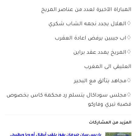
المباراة الآخيرة لعدد من عناصر المريخ
♢الهلال يجدد نجمه الشاب شكري
♢اب جيبين يرفض اعادة العقرب
♢المريخ يمدد عقد براين
العليقي الى المغرب
♢مجاهد يتألق مع البحير
♢مجلس سوداكال يتسلم رد محكمة كاس بخصوص
قضية تيري وفاركو
المزيد من المشاركات
باريس سان جيرمان يفوز بلقب أبطال أوروبا ويطيح…