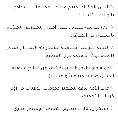
♢رئيس القضاة يفتتح عدد من مجمعات المحاكم
بالولاية الشمالية
♢(73) مدرسة مدمرة.. دعم “أهلي” للمدارس المتأثرة
بالسيول في المناقل
♢اللجنة القومية لمكافحة المخدرات: السودان يفتقر
للاحصائيات الدقيقة حول القضية
♢حركة حق بالبحر الأحمر تكشف عن موانع قانونية
لإكمال صفقة ميناء (أبو عمامة)
♢حزب الأمة يدعو لتطهير حكومات الولايات في أولى
قرارات التفكيك
♢إستمرار حملات تنظيم المحطة الوسطى بحري