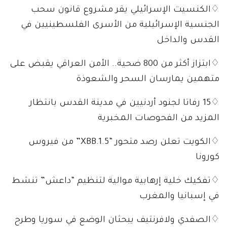
♢الكنسيت الإسرائيلي يقر مشروع قانون سحب
الجنسية الإسرائيلية من الأسرى الفلسطينيين في
القدس والداخل
♢ابتزاز أكثر من 800 ضحية.. الأمن العراقي يقبض على
متهمين يمارسان السحر والشعوذة
♢15 رفاتا لجنود أردنيين في مدينة القدس بانتظار
المزيد من الفحوصات المخبرية
♢الكويت تعلن رصد متحور “XBB.1.5” من فيروس
كورونا
♢تفكيك خلية إرهابية موالية لتنظيم “داعش” تنشط
في إسبانيا والمغرب
♢الصفدي ولافرنتيف يبحثان الوضع في سوريا وطرح