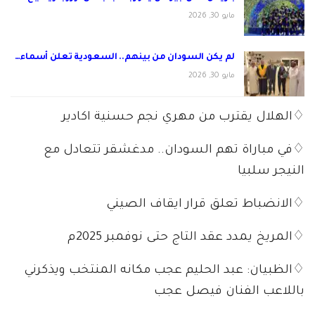
مايو 30, 2026
لم يكن السودان من بينهم.. السعودية تعلن أسماء…
مايو 30, 2026
♢الهلال يقترب من مهري نجم حسنية اكادير
♢في مباراة تهم السودان.. مدغشقر تتعادل مع
النيجر سلبيا
♢الانضباط تعلق قرار ايقاف الصيني
♢المريخ يمدد عقد التاج حتى نوفمبر 2025م
♢الظبيان: عبد الحليم عجب مكانه المنتخب ويذكرني
باللاعب الفنان فيصل عجب