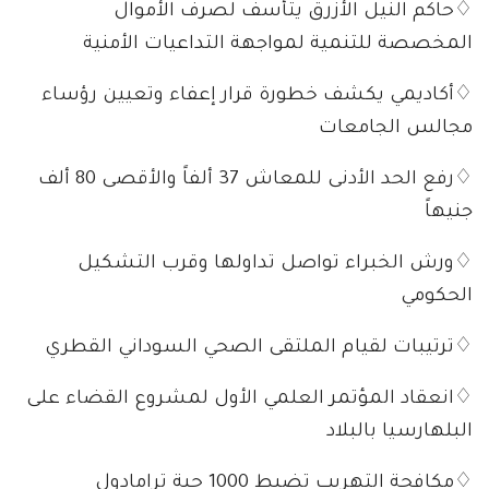
♢حاكم النيل الأزرق يتأسف لصرف الأموال
المخصصة للتنمية لمواجهة التداعيات الأمنية
♢أكاديمي يكشف خطورة قرار إعفاء وتعيين رؤساء
مجالس الجامعات
♢رفع الحد الأدنى للمعاش 37 ألفاً والأقصى 80 ألف
جنيهاً
♢ورش الخبراء تواصل تداولها وقرب التشكيل
الحكومي
♢ترتيبات لقيام الملتقى الصحي السوداني القطري
♢انعقاد المؤتمر العلمي الأول لمشروع القضاء على
البلهارسيا بالبلاد
♢مكافحة التهريب تضبط 1000 حبة ترامادول