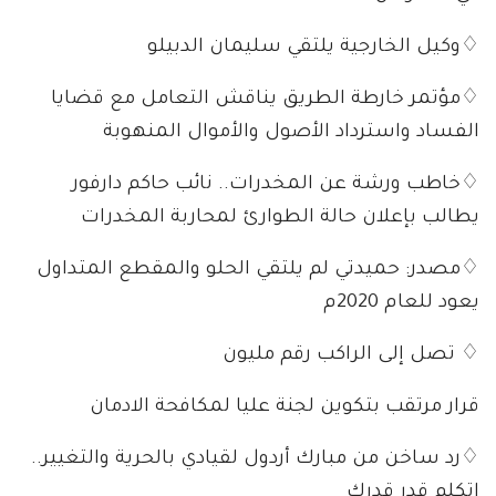
♢وكيل الخارجية يلتقي سليمان الدبيلو
♢مؤتمر خارطة الطريق يناقش التعامل مع قضايا
الفساد واسترداد الأصول والأموال المنهوبة
♢خاطب ورشة عن المخدرات.. نائب حاكم دارفور
يطالب بإعلان حالة الطوارئ لمحاربة المخدرات
♢مصدر: حميدتي لم يلتقي الحلو والمقطع المتداول
يعود للعام 2020م
♢ تصل إلى الراكب رقم مليون
قرار مرتقب بتكوين لجنة عليا لمكافحة الادمان
♢رد ساخن من مبارك أردول لقيادي بالحرية والتغيير..
إتكلم قدر قدرك