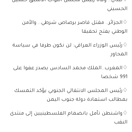
♢لبنان.. وفاة رئيس مجلس النواب الأسبق حسين
الحسيني
♢الجزائر.. مقتل قاصر برصاص شرطي.. والأمن
الوطني يفتح تحقيقا
♢رئيس الوزراء العراقي: لن نكون طرفا في سياسة
المحاور
♢المغرب..الملك محمد السادس يصدر عفوا على
991 شخصا
♢رئيس المجلس الانتقالي الجنوبي يؤكد التمسك
بمطالب استعادة دولة جنوب اليمن
♢واشنطن تأمل بانضمام الفلسطينيين إلى منتدى
النقب