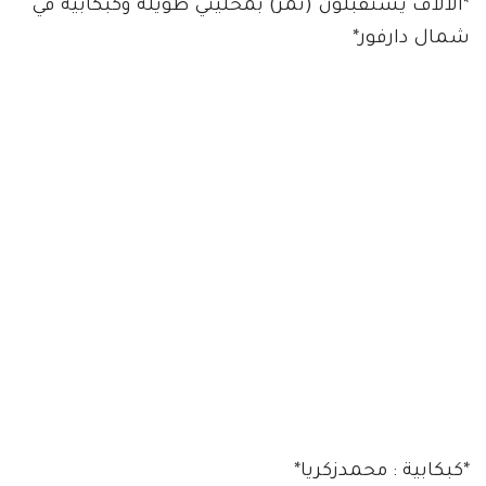
*الالاف يستقبلون (نمر) بمحليتي طويلة وكبكابية في
شمال دارفور*
*كبكابية : محمدزكريا*