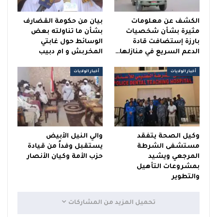
الكشف عن معلومات
بيان من حكومة القضارف
مثيرة بشأن شخصيات
بشأن ما تناولته بعض
بارزة إستضافت قادة
الوسائط حول غابتي
الدعم السريع في منازلها…
المخربش و ام دبيب
أخبار الولايات
أخبار الولايات
وكيل الصحة يتفقد
والي النيل الأبيض
مستشفى الشرطة
يستقبل وفداً من قيادة
المرجعي ويشيد
حزب الأمة وكيان الأنصار
بمشروعات التأهيل
والتطوير
تحميل المزيد من المشاركات