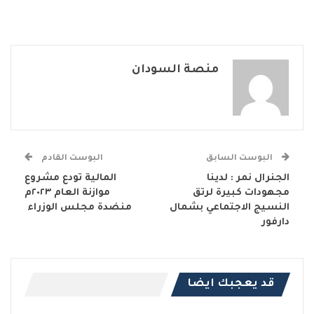
منصة السودان
البوست السابق
البوست القادم
الجنرال نمر : لدينا
المالية تودع مشروع
مجهودات كبيرة لرتق
موازنة العام ٢٠٢٣م
النسيج الاجتماعي بشمال
منضدة مجلس الوزراء
دارفور
قد يعجبك ايضا