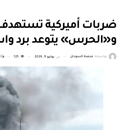
ضربات أميركية تستهدف م
و«الحرس» يتوعد برد وا
بواسطة
منصة السودان
في
يوليو 9, 2026
125