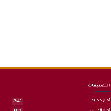
التصنيفات
أخبار محلية
7627
أخبار الولايات
3870