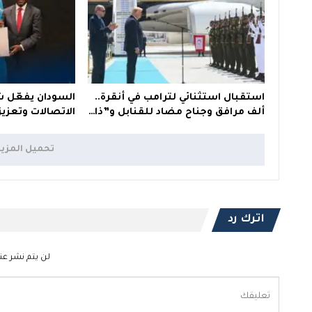
استقبال استثنائي لترامب في أنقرة..
السودان يفعّل ش
ألف مرافق وجناح مضاد للقنابل و”ذا…
الاتصالات وتعزيز
تحميل المزي
اترك رد
لن يتم نشر عنو