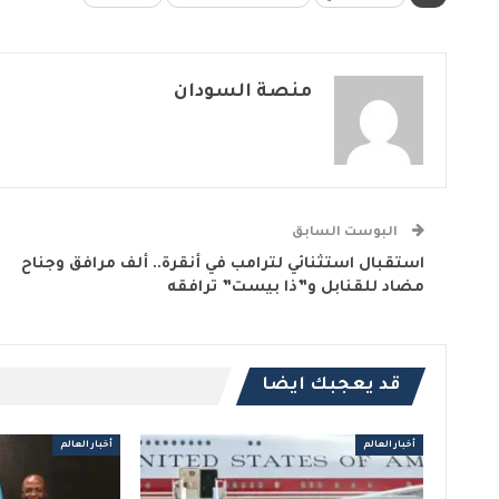
منصة السودان
البوست السابق
استقبال استثنائي لترامب في أنقرة.. ألف مرافق وجناح
مضاد للقنابل و”ذا بيست” ترافقه
قد يعجبك ايضا
أخبار العالم
أخبار العالم