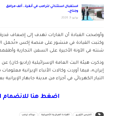
استقبال استثنائي لترامب في أنقرة.. ألف مرافق
وجناح…
يوليو 9, 2026
وأوضحت القيادة أن الغارات تهدف إلى ⁠إضعاف قدرة إير
وكتبت القيادة في منشور على منصة إكس «تُحمل الولا
⁠شنته في الآونة الأخيرة على السفن التجارية وأطقمها
وذكرت هيئة البث العامة الإسرائيلية (راديو كان) ع
إيران»، فيما أوردت وكالات الأنباء الإيرانية معلوم
التيار الكهربائي في أجزاء من مدينة جابهار الإيرانية
اضغط هنا للانضمام ا
الحرس الثوري
القيادة المركزية الأميركية
دونالد ترمب