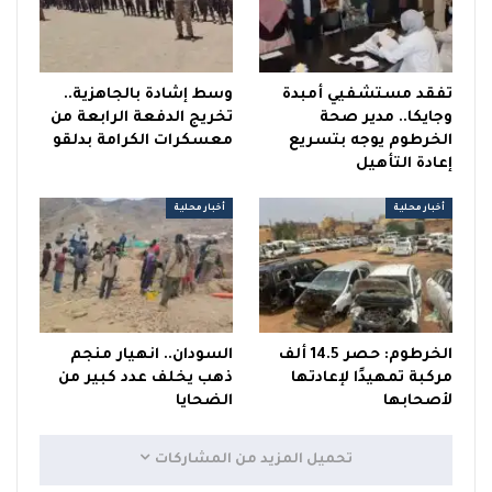
تفقد مستشفيي أمبدة
وسط إشادة بالجاهزية..
وجايكا.. مدير صحة
تخريج الدفعة الرابعة من
الخرطوم يوجه بتسريع
معسكرات الكرامة بدلقو
إعادة التأهيل
أخبار محلية
أخبار محلية
الخرطوم: حصر 14.5 ألف
السودان.. انهيار منجم
مركبة تمهيدًا لإعادتها
ذهب يخلف عدد كبير من
لأصحابها
الضحايا
تحميل المزيد من المشاركات