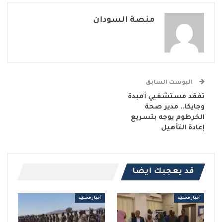
منصة السودان
البوست السابق
تفقد مستشفيي أمبدة
وجايكا.. مدير صحة
الخرطوم يوجه بتسريع
إعادة التأهيل
قد يعجبك ايضا
أخبار محلية
أخبار محلية